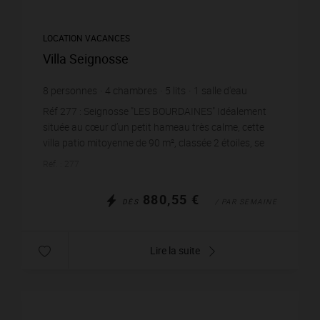
LOCATION VACANCES
Villa Seignosse
8
personnes
4
chambres
5
lits
1
salle d'eau
Réf 277 : Seignosse "LES BOURDAINES" Idéalement
située au cœur d’un petit hameau très calme, cette
villa patio mitoyenne de 90 m², classée 2 étoiles, se
trouve à quelques pas de l’Océan et des plages...
Réf. : 277
880,55 €
DÈS
/ PAR SEMAINE
Lire la suite