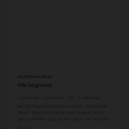
LOCATION VACANCES
Villa Seignosse
5
personnes
2
chambres
3
lits
1
salle d'eau
Ref 200 Plage des Bourdaines à pied ,Villa Patio de
58m2 – idéale pour 4 personnes située au calme
dans un hameau sous les pins. Séjour : un canapé-lit
considéré comme couchage pour 1 personne, TV, p...
Réf. : 200