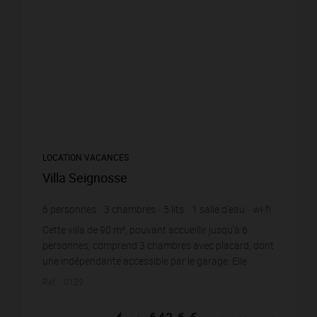
LOCATION VACANCES
Villa Seignosse
6
personnes
3
chambres
5
lits
1
salle d'eau
wi-fi
Cette villa de 90 m², pouvant accueillir jusqu'à 6
personnes, comprend 3 chambres avec placard, dont
une indépendante accessible par le garage. Elle
dispose d'une belle pièce de vie qui intègre un sal...
Réf. : 0129
642,6 €