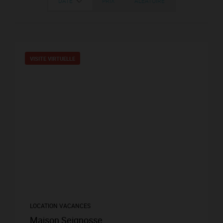
DATE
PRIX
ALÉATOIRE
VISITE VIRTUELLE
LOCATION VACANCES
Maison Seignosse