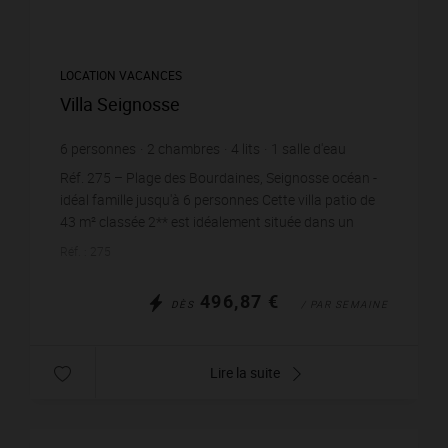
LOCATION VACANCES
Villa Seignosse
6
personnes
2
chambres
4
lits
1
salle d'eau
Réf. 275 – Plage des Bourdaines, Seignosse océan -
idéal famille jusqu'à 6 personnes Cette villa patio de
43 m² classée 2** est idéalement située dans un
hameau calme en impasse. Séjour : canapé-lit...
Réf. : 275
496,87 €
DÈS
/ PAR SEMAINE
Lire la suite