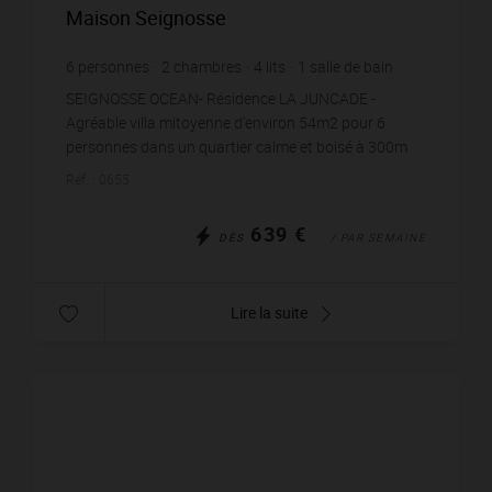
Maison Seignosse
6
personnes
2
chambres
4
lits
1
salle de bain
SEIGNOSSE OCEAN- Résidence LA JUNCADE -
Agréable villa mitoyenne d'environ 54m2 pour 6
personnes dans un quartier calme et boisé à 300m
environ de la plage des Bourdaines. La villa est
Réf. : 0655
orientée à l'Est...
639 €
DÈS
/ PAR SEMAINE
Lire la suite