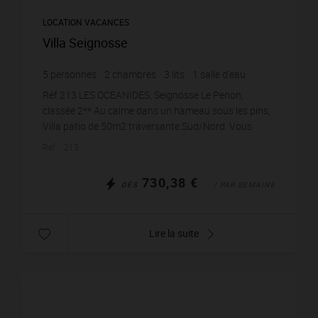
LOCATION VACANCES
Villa Seignosse
5
personnes
2
chambres
3
lits
1
salle d'eau
Réf 213 LES OCEANIDES, Seignosse Le Penon,
classée 2** Au calme dans un hameau sous les pins,
Villa patio de 50m2 traversante Sud/Nord. Vous
apprécierez le calme et la tranquillité des lieux. Plage
Réf. : 213
...
730,38 €
DÈS
/ PAR SEMAINE
Lire la suite