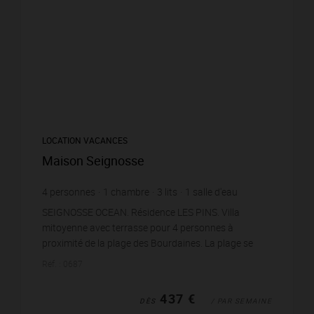
LOCATION VACANCES
Maison Seignosse
4
personnes
1
chambre
3
lits
1
salle d'eau
SEIGNOSSE OCEAN. Résidence LES PINS. Villa
mitoyenne avec terrasse pour 4 personnes à
proximité de la plage des Bourdaines. La plage se
situe à environ 400 mètres à pied et le golf de
Réf. : 0687
Seignosse est pr...
437 €
DÈS
/ PAR SEMAINE