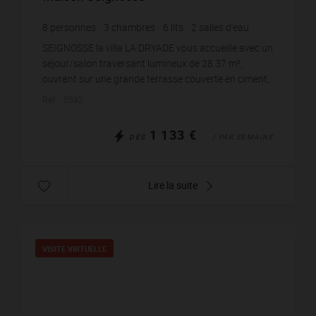
8
personnes
3
chambres
6
lits
2
salles d'eau
wi-fi
SEIGNOSSE la villa LA DRYADE vous accueille avec un
séjour/salon traversant lumineux de 28.37 m²,
ouvrant sur une grande terrasse couverte en ciment,
dotée d'un espace plancha pour des moments
Réf. : 0592
convivi...
1 133 €
DÈS
/ PAR SEMAINE
Lire la suite
VISITE VIRTUELLE