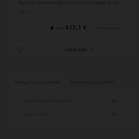
fauteuils, cheminée décorative (non utilisable), accès
à l’espace barbecue. Cuisine équipée :...
Réf. : 145
812,1 €
DÈS
/ PAR SEMAINE
Lire la suite
Changez de type de bien
Communes à proximité
Appartement - Studio - Loft
66
Maison - Villa
59