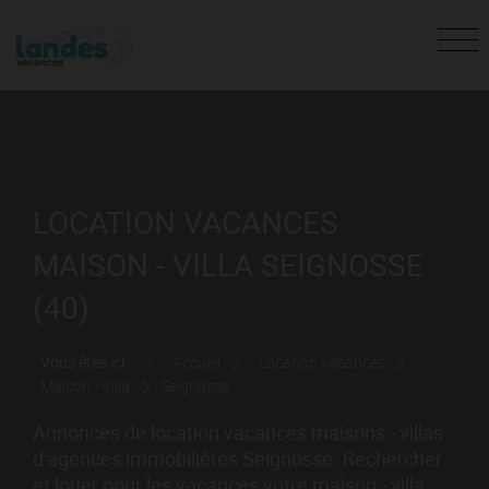
LOCATION VACANCES
MAISON - VILLA SEIGNOSSE
(40)
Vous êtes ici :
Accueil
Location vacances
Maison - Villa
Seignosse
Annonces de location vacances maisons - villas
d'agences immobilières Seignosse. Rechercher
et louer pour les vacances votre maison - villa