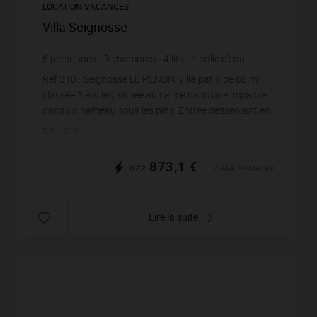
LOCATION VACANCES
Villa Seignosse
6
personnes
3
chambres
4
lits
1
salle d'eau
Réf 210 : Seignosse LE PENON, villa patio de 68 m²
classée 3 étoiles, située au calme dans une impasse,
dans un hameau sous les pins. Entrée desservant en
contrebas de quelques marches : cuisinett...
Réf. : 210
873,1 €
DÈS
/ PAR SEMAINE
Lire la suite