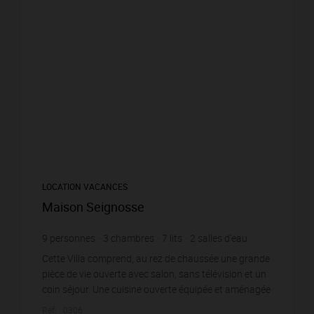
LOCATION VACANCES
Maison Seignosse
9
personnes
3
chambres
7
lits
2
salles d'eau
wi-fi
Cette Villa comprend, au rez de chaussée une grande
pièce de vie ouverte avec salon, sans télévision et un
coin séjour. Une cuisine ouverte équipée et aménagée
d’un réfrigérateur / congélateur, four, ...
Réf. : 0306