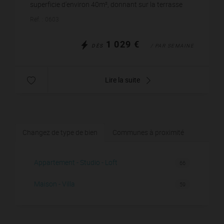
superficie d'environ 40m², donnant sur la terrasse
couverte. Une deuxième petite terrasse exposée à...
Réf. : 0603
1 029 €
DÈS
/ PAR SEMAINE
Lire la suite
Changez de type de bien
Communes à proximité
Appartement - Studio - Loft
66
Maison - Villa
59