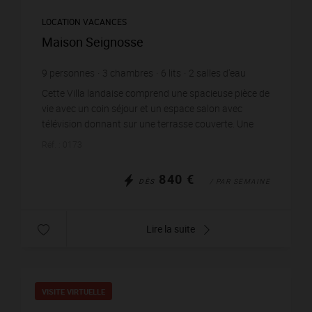
LOCATION VACANCES
Maison Seignosse
9
personnes
3
chambres
6
lits
2
salles d'eau
wi-fi
Cette Villa landaise comprend une spacieuse pièce de
vie avec un coin séjour et un espace salon avec
télévision donnant sur une terrasse couverte. Une
cuisine ouverte aménagée et équipée d’un réfrigér...
Réf. : 0173
840 €
DÈS
/ PAR SEMAINE
Lire la suite
VISITE VIRTUELLE