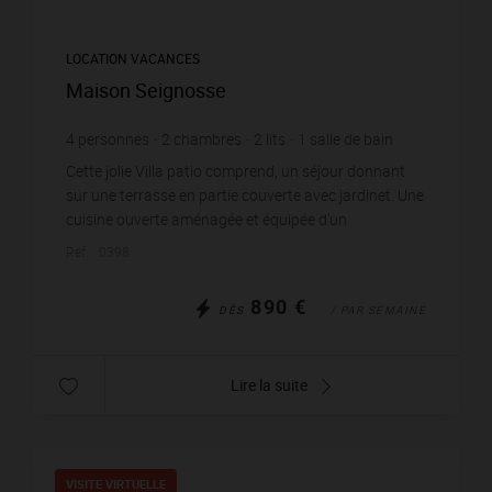
LOCATION VACANCES
Maison Seignosse
4
personnes
2
chambres
2
lits
1
salle de bain
Cette jolie Villa patio comprend, un séjour donnant
sur une terrasse en partie couverte avec jardinet. Une
cuisine ouverte aménagée et équipée d’un
réfrigérateur / congélateur, four, plaque vitrocéram...
Réf. : 0398
890 €
DÈS
/ PAR SEMAINE
Lire la suite
VISITE VIRTUELLE