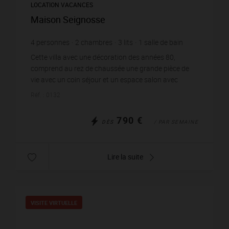
LOCATION VACANCES
Maison Seignosse
4
personnes
2
chambres
3
lits
1
salle de bain
wi-fi
Cette villa avec une décoration des années 80,
comprend au rez de chaussée une grande pièce de
vie avec un coin séjour et un espace salon avec
télévision donnant sur une terrasse exposée Sud. Une
Réf. : 0132
cuis...
790 €
DÈS
/ PAR SEMAINE
Lire la suite
VISITE VIRTUELLE