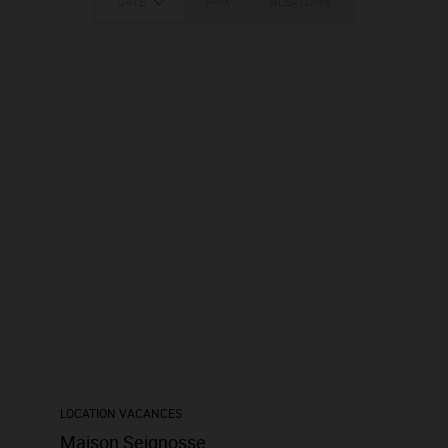
DATE
PRIX
ALÉATOIRE
LOCATION VACANCES
Maison Seignosse