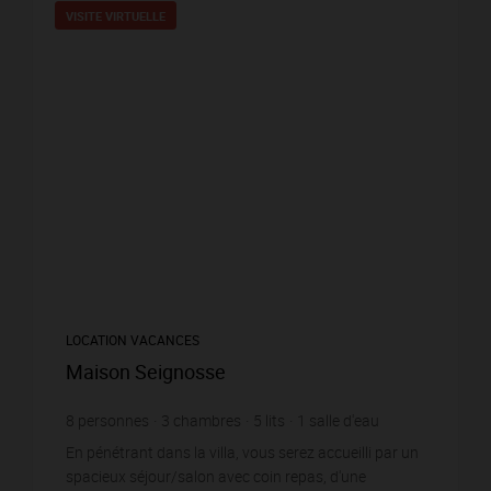
VISITE VIRTUELLE
LOCATION VACANCES
Maison Seignosse
8
personnes
3
chambres
5
lits
1
salle d'eau
En pénétrant dans la villa, vous serez accueilli par un
spacieux séjour/salon avec coin repas, d'une