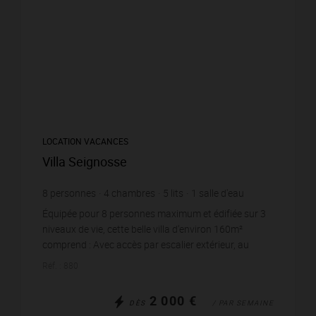
LOCATION VACANCES
Villa Seignosse
8
personnes
4
chambres
5
lits
1
salle d'eau
1
salle de bain
wi-fi
Équipée pour 8 personnes maximum et édifiée sur 3
niveaux de vie, cette belle villa d'environ 160m²
comprend : Avec accès par escalier extérieur, au
niveau principal : Entrée avec placards, Grande ...
Réf. : 880
2 000 €
DÈS
/ PAR SEMAINE