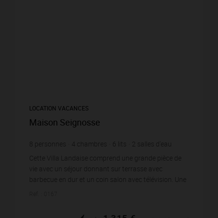
LOCATION VACANCES
Maison Seignosse
8
personnes
4
chambres
6
lits
2
salles d'eau
wi-fi
Cette Villa Landaise comprend une grande pièce de
vie avec un séjour donnant sur terrasse avec
barbecue en dur et un coin salon avec télévision. Une
cuisine ouverte aménagée et équipée d’un réfrigérat...
Réf. : 0167
1 315 €