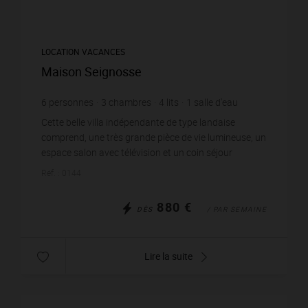
LOCATION VACANCES
Maison Seignosse
6
personnes
3
chambres
4
lits
1
salle d'eau
1
salle de bain
wi-fi
Cette belle villa indépendante de type landaise
comprend, une très grande pièce de vie lumineuse, un
espace salon avec télévision et un coin séjour
donnant sur grande terrasse en partie couverte avec
Réf. : 0144
...
880 €
DÈS
/ PAR SEMAINE
Lire la suite