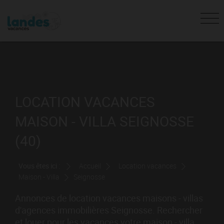
LOCATION VACANCES
MAISON - VILLA SEIGNOSSE
(40)
Vous êtes ici :
Accueil
Location vacances
Maison - Villa
Seignosse
Annonces de location vacances maisons - villas
d'agences immobilières Seignosse. Rechercher
et louer pour les vacances votre maison - villa