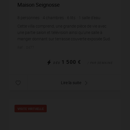
Maison Seignosse
8
personnes
4
chambres
6
lits
1
salle d'eau
1
salle de bain
wi-fi
Cette villa comprend, une grande pièce de vie avec
une partie salon et télévision ainsi qu'une salle à
manger donnant sur terrasse couverte exposée Sud.
Une cuisine aménagée et équipée d’un réfrigérat...
Réf. : 0477
1 500 €
DÈS
/ PAR SEMAINE
Lire la suite
VISITE VIRTUELLE