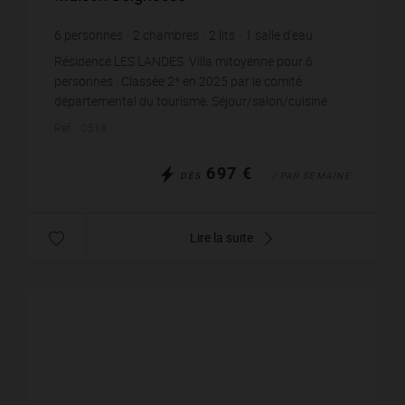
6
personnes
2
chambres
2
lits
1
salle d'eau
Résidence LES LANDES. Villa mitoyenne pour 6
personnes . Classée 2* en 2025 par le comité
départemental du tourisme. Séjour/salon/cuisine
(4.2x4.85) ouvrant par une baie vitrée sur une
Réf. : 0518
terrasse carrel...
697 €
DÈS
/ PAR SEMAINE
Lire la suite