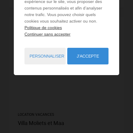
expérience sur le site, vous proposer des
contenus personnalisés et afin d’analyser
notre trafic. Vous pouvez choisir quels
cookies vous souhaitez activer ou non.
PROMOTION
-15%
Politique de cookies
Continuer sans accepter
PERSONNALISER
J'ACCEPTE
LOCATION VACANCES
Villa Moliets et Maa