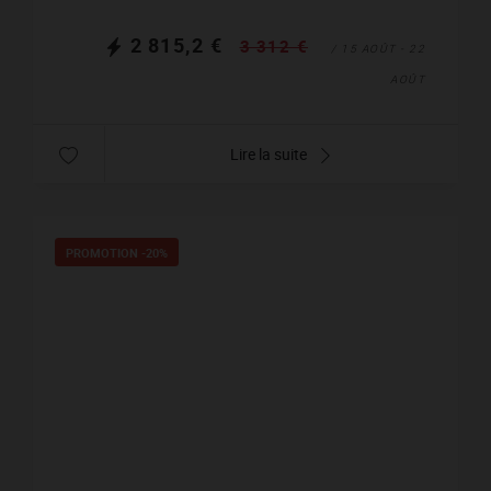
2 815,2 €
3 312 €
/ 15 AOÛT - 22
AOÛT
Lire la suite
PROMOTION
-20%