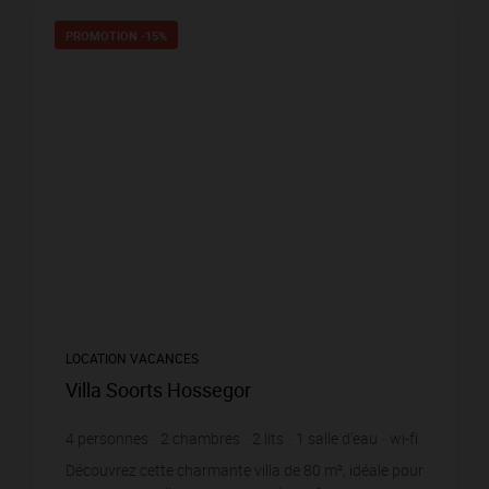
PROMOTION
-15%
LOCATION VACANCES
Villa Soorts Hossegor
4
personnes
2
chambres
2
lits
1
salle d'eau
wi-fi
Découvrez cette charmante villa de 80 m², idéale pour