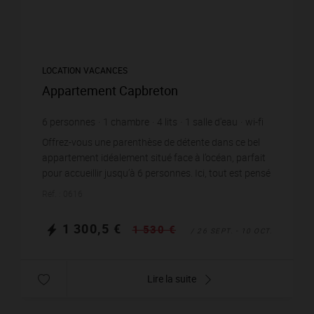
LOCATION VACANCES
Appartement Capbreton
6
personnes
1
chambre
4
lits
1
salle d'eau
wi-fi
Offrez-vous une parenthèse de détente dans ce bel
appartement idéalement situé face à l’océan, parfait
pour accueillir jusqu’à 6 personnes. Ici, tout est pensé
pour profiter pleinement du cadre except...
Réf. : 0616
1 300,5 €
1 530 €
/ 26 SEPT. - 10 OCT.
Lire la suite