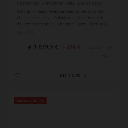
6
personnes
3
chambres
4
lits
2
salles d'eau
wi-fi
Descriptif: - Séjour avec canapés, fauteuils, tables,
chaises, télévision... - Cuisine ouverte entièrement
équipée et aménagée - Chambre 1 avec 1 lit en 140,
placards, salle d'eau attenante avec t...
Réf. : 2755
1 079,5 €
1 270 €
/ 22 AOÛT - 29
AOÛT
Lire la suite
PROMOTION
-15%