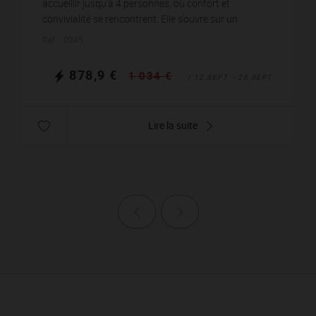
accueillir jusqu’à 4 personnes, où confort et
convivialité se rencontrent. Elle s’ouvre sur un
séjour/salon chaleureux agrémenté d’une cheminée,
Réf. : 0045
p...
878,9 €
1 034 €
/ 12 SEPT. - 26 SEPT.
Lire la suite
Page précédente
Page suivante