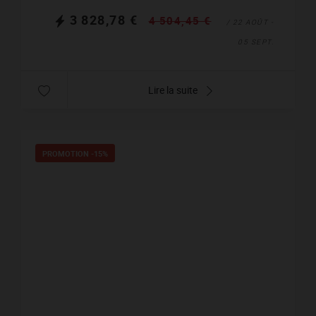
3 828,78 €
4 504,45 €
/ 22 AOÛT -
05 SEPT.
Lire la suite
PROMOTION
-15%