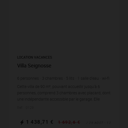
LOCATION VACANCES
Villa Seignosse
6
personnes
3
chambres
5
lits
1
salle d'eau
wi-fi
Cette villa de 90 m², pouvant accueillir jusqu'à 6
personnes, comprend 3 chambres avec placard, dont
une indépendante accessible par le garage. Elle
dispose d'une belle pièce de vie qui intègre un sal...
Réf. : 0129
1 438,71 €
1 692,6 €
/ 29 AOÛT - 12