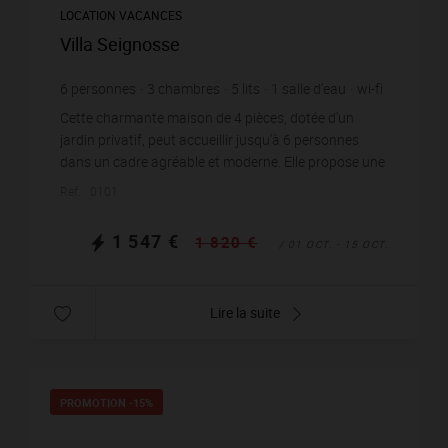
LOCATION VACANCES
Villa Seignosse
6
personnes
3
chambres
5
lits
1
salle d'eau
wi-fi
Cette charmante maison de 4 pièces, dotée d'un
jardin privatif, peut accueillir jusqu'à 6 personnes
dans un cadre agréable et moderne. Elle propose une
pièce de vie spacieuse et lumineuse entièrement ...
Réf. : 0101
1 547 €
1 820 €
/ 01 OCT. - 15 OCT.
Lire la suite
PROMOTION
-15%