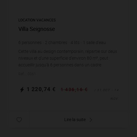
LOCATION VACANCES
Villa Seignosse
6
personnes
2
chambres
4
lits
1
salle d'eau
1
salle de bain
wi-fi
Cette villa au design contemporain, répartie sur deux
niveaux et d'une superficie d'environ 80 m², peut
accueillir jusqu'à 6 personnes dans un cadre
confortable et fonctionnel. Au rez-de-chaussée, v...
Réf. : 0061
1 220,74 €
1 436,16 €
/ 31 OCT. - 14
NOV.
Lire la suite