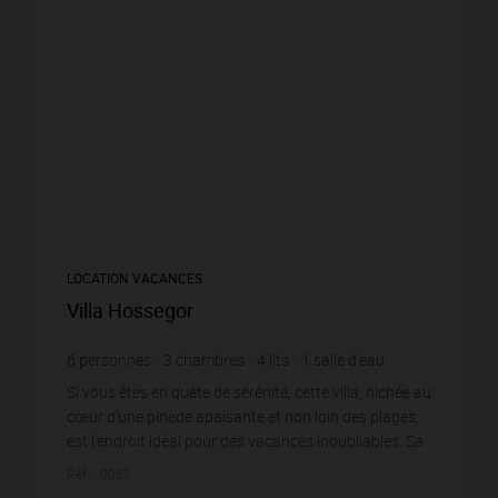
LOCATION VACANCES
Villa Hossegor
6
personnes
3
chambres
4
lits
1
salle d'eau
1
salle de bain
wi-fi
Si vous êtes en quête de sérénité, cette villa, nichée au
cœur d'une pinède apaisante et non loin des plages,
est l'endroit idéal pour des vacances inoubliables. Sa
terrasse en bois, qui surplombe le ...
Réf. : 0087