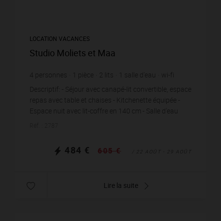
LOCATION VACANCES
Studio Moliets et Maa
4
personnes
1
pièce
2
lits
1
salle d'eau
wi-fi
Descriptif: - Séjour avec canapé-lit convertible, espace
repas avec table et chaises - Kitchenette équipée -
Espace nuit avec lit-coffre en 140 cm - Salle d'eau
avec vasque, douche et toilettes -...
Réf. : 2787
484 €
605 €
/ 22 AOÛT - 29 AOÛT
Lire la suite