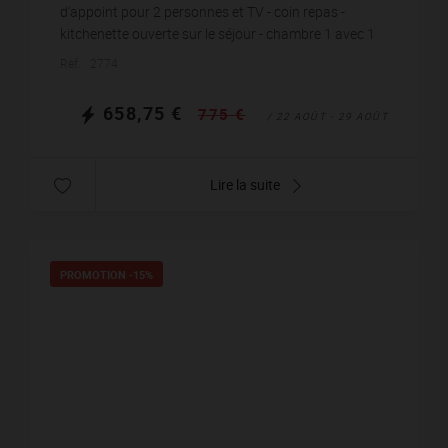
d'appoint pour 2 personnes et TV - coin repas -
kitchenette ouverte sur le séjour - chambre 1 avec 1
lit en 140x190 et armoire - chambre 2 a...
Réf. : 2774
658,75 €
775 €
/ 22 AOÛT - 29 AOÛT
Lire la suite
PROMOTION
-15%