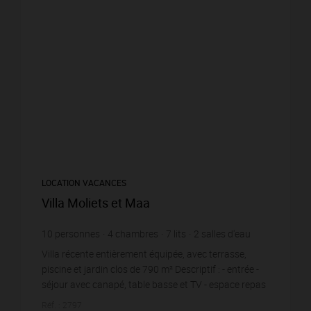
LOCATION VACANCES
Villa Moliets et Maa
10
personnes
4
chambres
7
lits
2
salles d'eau
wi-fi
Villa récente entièrement équipée, avec terrasse,
piscine et jardin clos de 790 m² Descriptif : - entrée -
séjour avec canapé, table basse et TV - espace repas
- cuisine ouverte entièrement équ...
Réf. : 2797