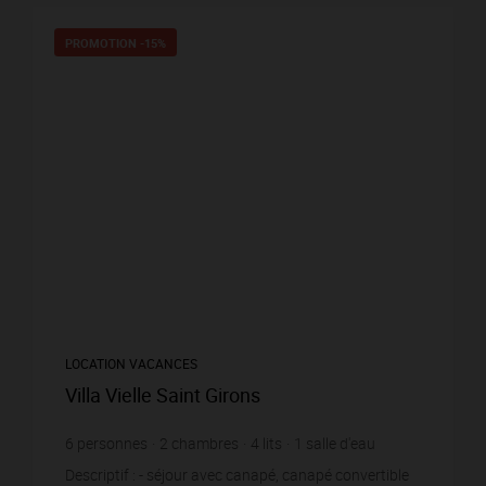
PROMOTION
-15%
LOCATION VACANCES
Villa Vielle Saint Girons
6
personnes
2
chambres
4
lits
1
salle d'eau
Descriptif : - séjour avec canapé, canapé convertible