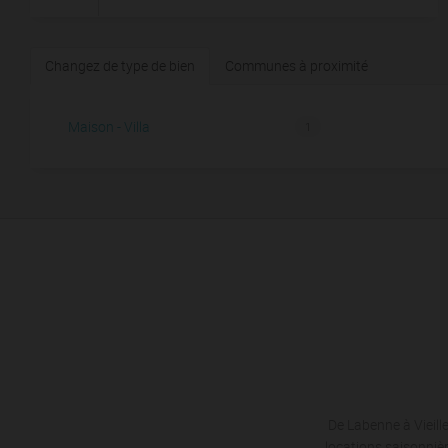
Changez de type de bien
Communes à proximité
Maison - Villa
1
De Labenne à Vieil
locations saisonnièr