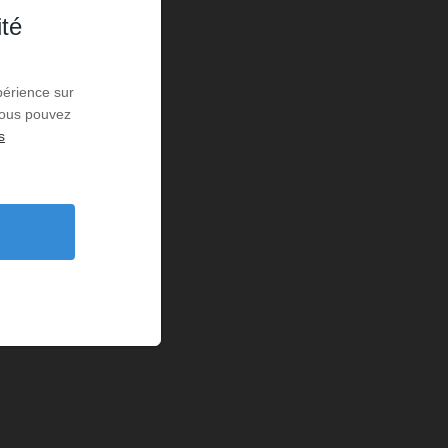
ité
périence sur
 Vous pouvez
s