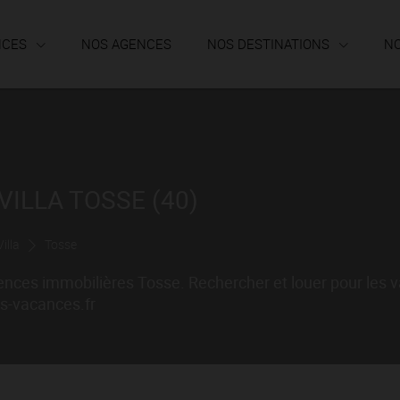
NCES
NOS AGENCES
NOS DESTINATIONS
N
ILLA TOSSE (40)
illa
Tosse
ences immobilières Tosse. Rechercher et louer pour les 
es-vacances.fr