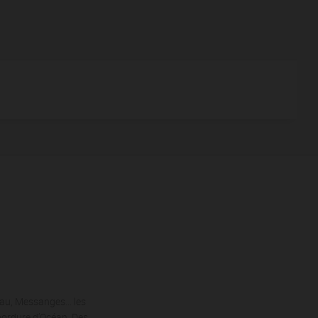
cau, Messanges… les
 bordure d’Océan. Des