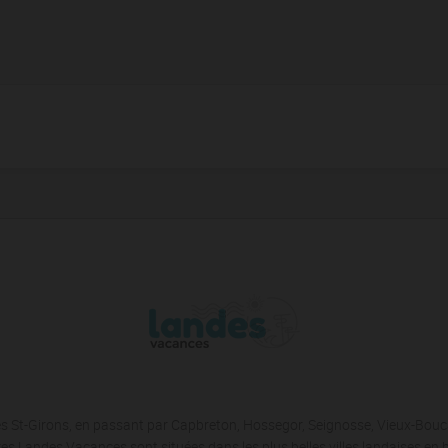
les St-Girons, en passant par Capbreton, Hossegor, Seignosse, Vieux-Bou
es Landes Vacances sont situées dans les plus belles villes landaises en