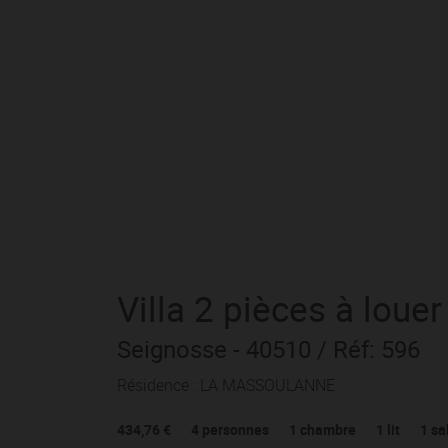
Villa
2 pièces
à louer
Seignosse
- 40510
/ Réf: 596
Résidence : LA MASSOULANNE
434,76 €
4
personnes
1
chambre
1
lit
1
sa