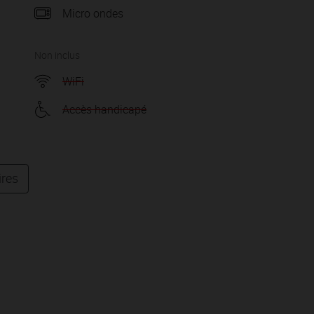
Micro ondes
Non inclus
WiFi
Accès handicapé
ires