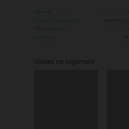
Référence :
Numéro d'enregistrement :
4029600219
Type de logement :
V
Surface de :
36
Visitez ce logement