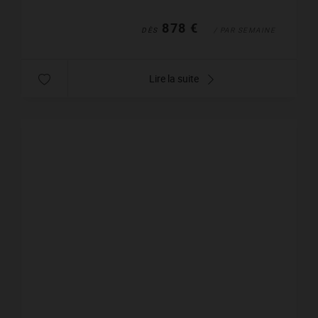
878 €
DÈS
/ PAR SEMAINE
Lire la suite