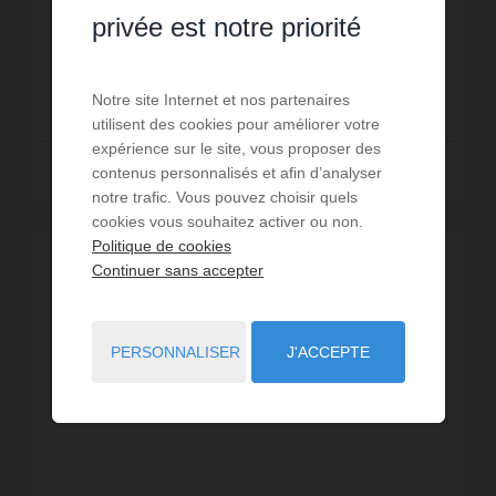
cm), une télévision et accès Wi-Fi. - 1 cuisine tout
privée est notre priorité
équipée : réfrigérateur, micro-onde...
Réf. : C060
1 010 €
DÈS
/ PAR SEMAINE
Notre site Internet et nos partenaires
utilisent des cookies pour améliorer votre
expérience sur le site, vous proposer des
Lire la suite
contenus personnalisés et afin d’analyser
notre trafic. Vous pouvez choisir quels
cookies vous souhaitez activer ou non.
Politique de cookies
Continuer sans accepter
PERSONNALISER
J'ACCEPTE