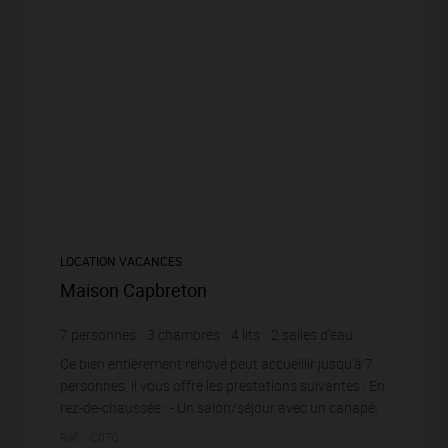
LOCATION VACANCES
Maison Capbreton
7
personnes
3
chambres
4
lits
2
salles d'eau
Ce bien entièrement rénové peut accueillir jusqu'à 7
personnes, il vous offre les prestations suivantes : En
rez-de-chaussée : - Un salon/séjour avec un canapé,
une table basse, un espace repa...
Réf. : C070