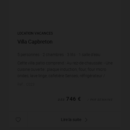
LOCATION VACANCES
Villa Capbreton
5
personnes
2
chambres
3
lits
1
salle d'eau
Cette villa patio comprend : Au rez-de-chaussée: - Une
cuisine ouverte : plaque induction, four, four micro
ondes, lave linge, cafetière Senseo, réfrigérateur /
conservateur - Un séjour : table ...
Réf. : C023
746 €
DÈS
/ PAR SEMAINE
Lire la suite