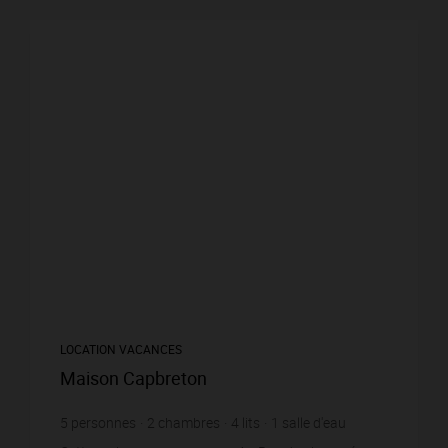
LOCATION VACANCES
Maison Capbreton
5
personnes
2
chambres
4
lits
1
salle d'eau