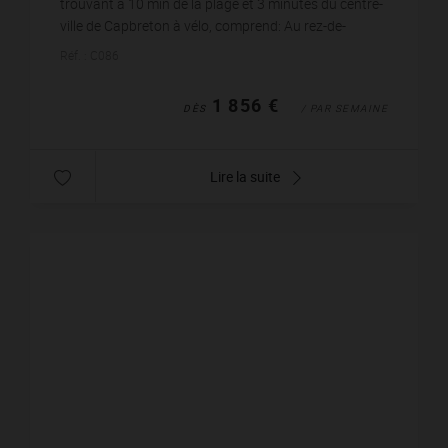
trouvant à 10 min de la plage et 3 minutes du centre-
ville de Capbreton à vélo, comprend: Au rez-de-
chaussée : - une grande pièce de vie traversant...
Réf. : C086
1 856 €
DÈS
/ PAR SEMAINE
Lire la suite