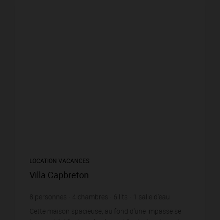
LOCATION VACANCES
Villa Capbreton
8
personnes
4
chambres
6
lits
1
salle d'eau
1
salle de bain
wi-fi
Cette maison spacieuse, au fond d'une impasse se