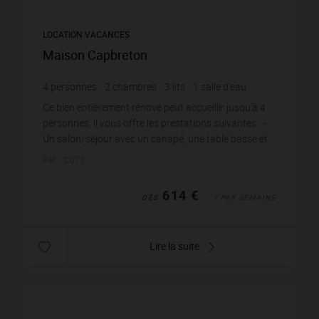
LOCATION VACANCES
Maison Capbreton
4
personnes
2
chambres
3
lits
1
salle d'eau
Ce bien entièrement rénové peut accueillir jusqu'à 4
personnes, il vous offre les prestations suivantes : -
Un salon/séjour avec un canapé, une table basse et
un espace repas avec des chaises - U...
Réf. : C075
614 €
DÈS
/ PAR SEMAINE
Lire la suite