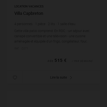
LOCATION VACANCES
Villa Capbreton
4
personnes
1
pièce
2
lits
1
salle d'eau
Cette villa patio comprend: En RDC: - un séjour avec
canapé convertible et une télévision - une cuisine
aménagée et équipée d'un frigo, congélateur, four,
lave-vaisselle, micro-ondes, cafetière ...
Réf. : C071
515 €
DÈS
/ PAR SEMAINE
Lire la suite