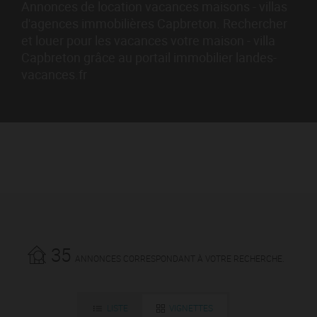
Annonces de location vacances maisons - villas
d'agences immobilières Capbreton. Rechercher
et louer pour les vacances votre maison - villa
Capbreton grâce au portail immobilier landes-
vacances.fr
35
ANNONCES CORRESPONDANT À VOTRE RECHERCHE.
LISTE
VIGNETTES