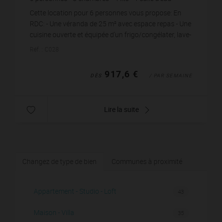
1
salle de bain
Cette location pour 6 personnes vous propose: En
RDC: - Une véranda de 25 m² avec espace repas - Une
cuisine ouverte et équipée d'un frigo/congélater, lave-
vaisselle, lave-linge, four, micro-onde...
Réf. : C028
917,6 €
DÈS
/ PAR SEMAINE
Lire la suite
Changez de type de bien
Communes à proximité
Appartement - Studio - Loft
43
Maison - Villa
35