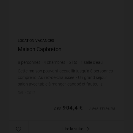
LOCATION VACANCES
Maison Capbreton
8
personnes
4
chambres
5
lits
1
salle d'eau
1
salle de bain
Cette maison pouvant accueillir jusqu'à 8 personnes
comprend: Au rez-de-chaussée: - Un grand séjour
salon avec table à manger, canapé et fauteuils,
télévision (cheminée non fonctionnelle), accès d...
Réf. : C012
904,4 €
DÈS
/ PAR SEMAINE
Lire la suite