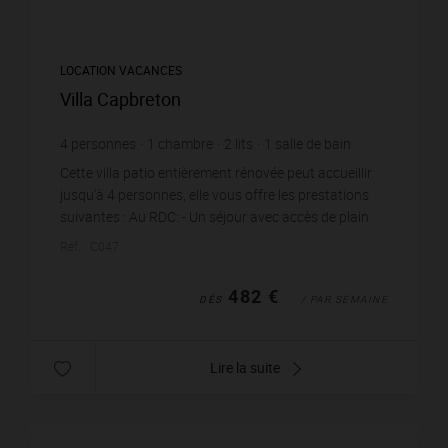
LOCATION VACANCES
Villa Capbreton
4
personnes
1
chambre
2
lits
1
salle de bain
Cette villa patio entièrement rénovée peut accueillir
jusqu'à 4 personnes, elle vous offre les prestations
suivantes : Au RDC: - Un séjour avec accès de plain
pied vers l'extérieur, un canapé av...
Réf. : C047
482 €
DÈS
/ PAR SEMAINE
Lire la suite