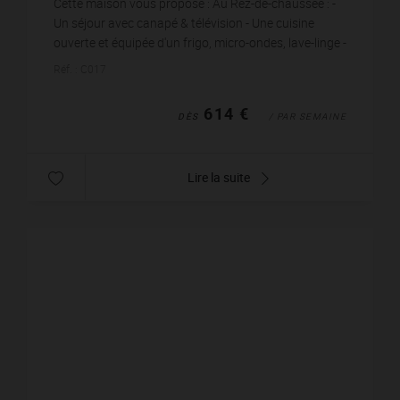
Cette maison vous propose : Au Rez-de-chaussée : -
Un séjour avec canapé & télévision - Une cuisine
ouverte et équipée d'un frigo, micro-ondes, lave-linge -
Une chambre avec l...
Réf. : C017
614 €
DÈS
/ PAR SEMAINE
Lire la suite