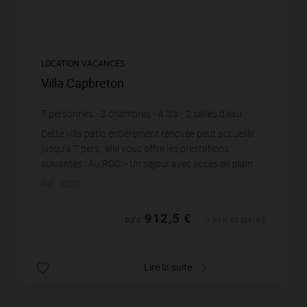
LOCATION VACANCES
Villa Capbreton
7
personnes
3
chambres
4
lits
2
salles d'eau
wi-fi
Cette villa patio entièrement rénovée peut accueillir
jusqu'à 7 pers., elle vous offre les prestations
suivantes : Au RDC: - Un séjour avec accès de plain
pied vers l'extérieur, un canapé d'ang...
Réf. : C090
912,5 €
DÈS
/ PAR SEMAINE
Lire la suite