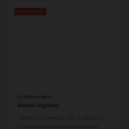
VISITE VIRTUELLE
LOCATION VACANCES
Maison Seignosse
4
personnes
2
chambres
3
lits
1
salle de bain
wi-fi
Cette villa avec une décoration des années 80,