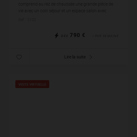
comprend au rez de chaussée une grande pièce de
vie avec un coin séjour et un espace salon avec
télévision donnant sur une terrasse exposée Sud. Une
Réf. : 0132
cuis...
790 €
DÈS
/ PAR SEMAINE
Lire la suite
VISITE VIRTUELLE