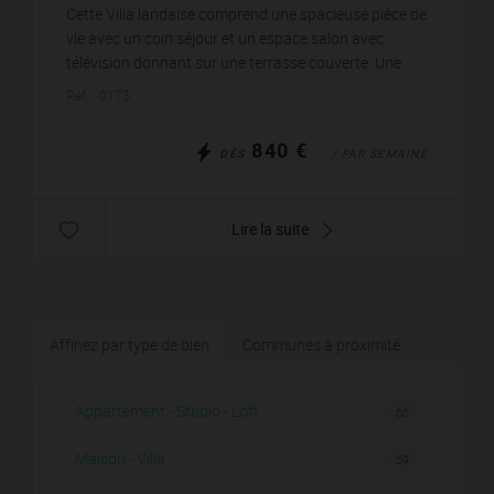
wi-fi
Cette Villa landaise comprend une spacieuse pièce de
vie avec un coin séjour et un espace salon avec
télévision donnant sur une terrasse couverte. Une
cuisine ouverte aménagée et équipée d’un réfrigér...
Réf. : 0173
840 €
DÈS
/ PAR SEMAINE
Lire la suite
Affinez par type de bien
Communes à proximité
Appartement - Studio - Loft
66
Maison - Villa
59