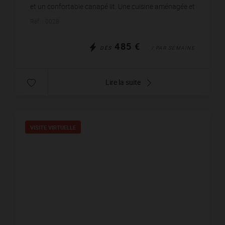
et un confortable canapé lit. Une cuisine aménagée et
équipée d’un réfrigérateur / congélateur, fo...
Réf. : 0028
485 €
DÈS
/ PAR SEMAINE
Lire la suite
VISITE VIRTUELLE