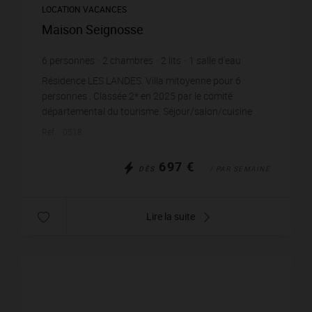
LOCATION VACANCES
Maison Seignosse
6
personnes
2
chambres
2
lits
1
salle d'eau
Résidence LES LANDES. Villa mitoyenne pour 6
personnes . Classée 2* en 2025 par le comité
départemental du tourisme. Séjour/salon/cuisine
(4.2x4.85) ouvrant par une baie vitrée sur une
Réf. : 0518
terrasse carrel...
697 €
DÈS
/ PAR SEMAINE
Lire la suite