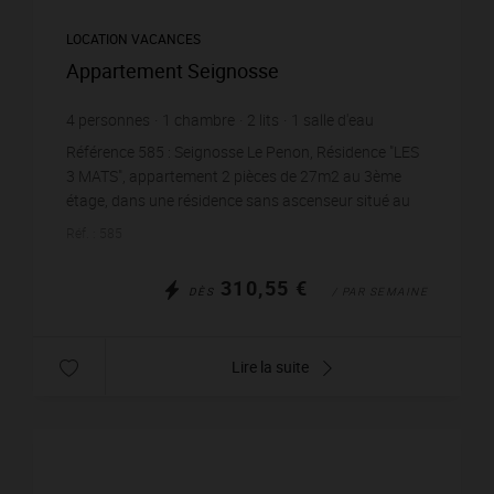
LOCATION VACANCES
Appartement Seignosse
4
personnes
1
chambre
2
lits
1
salle d'eau
Référence 585 : Seignosse Le Penon, Résidence "LES
3 MATS", appartement 2 pièces de 27m2 au 3ème
étage, dans une résidence sans ascenseur situé au
pied du Parc Aquatique, à 200m de la Plage et 300m
Réf. : 585
de...
310,55 €
DÈS
/ PAR SEMAINE
Lire la suite