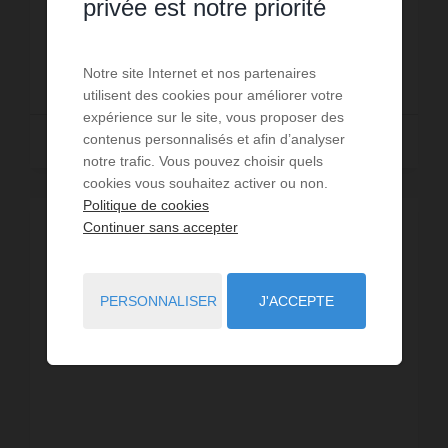
privée est notre priorité
Une cuisine aménagée et équipée d’un réfrigérat...
Réf. : 0477
1 500 €
Notre site Internet et nos partenaires
DÈS
/ PAR SEMAINE
utilisent des cookies pour améliorer votre
expérience sur le site, vous proposer des
contenus personnalisés et afin d’analyser
Lire la suite
notre trafic. Vous pouvez choisir quels
cookies vous souhaitez activer ou non.
Politique de cookies
Continuer sans accepter
VISITE VIRTUELLE
PERSONNALISER
J'ACCEPTE