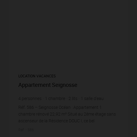
LOCATION VACANCES
Appartement Seignosse
4
personnes
1
chambre
2
lits
1
salle d'eau
Réf. 586 – Seignosse Océan : Appartement 1
chambre rénové 22,92 m² Situé au 2ème étage sans
ascenseur de la Résidence DOUC I, ce bel
appartement rénové de 22,92 m² est idéal pour 2
Réf. : 586
adultes ou un coup...