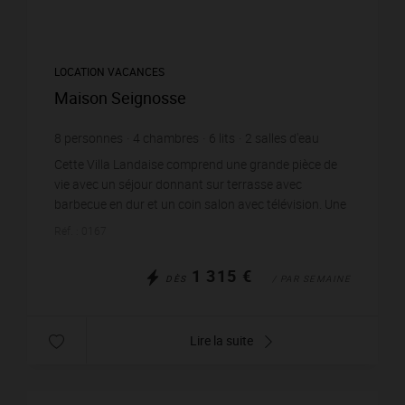
LOCATION VACANCES
Maison Seignosse
8
personnes
4
chambres
6
lits
2
salles d'eau
wi-fi
Cette Villa Landaise comprend une grande pièce de
vie avec un séjour donnant sur terrasse avec
barbecue en dur et un coin salon avec télévision. Une
cuisine ouverte aménagée et équipée d’un réfrigérat...
Réf. : 0167
1 315 €
DÈS
/ PAR SEMAINE
Lire la suite