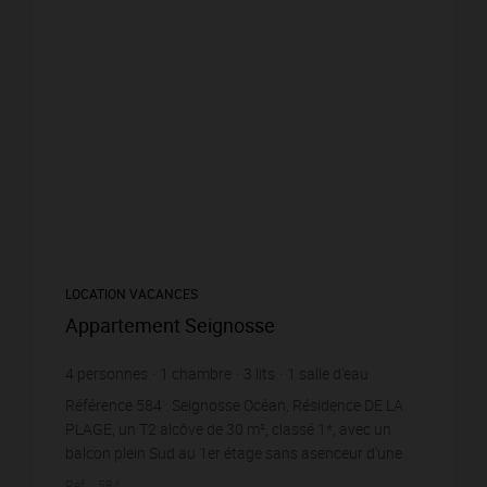
LOCATION VACANCES
Appartement Seignosse
4
personnes
1
chambre
3
lits
1
salle d'eau
Référence 584 : Seignosse Océan, Résidence DE LA
PLAGE, un T2 alcôve de 30 m², classé 1*, avec un
balcon plein Sud au 1er étage sans asenceur d'une
résidence sécurisée située au pied de la dune. Accès...
Réf. : 584