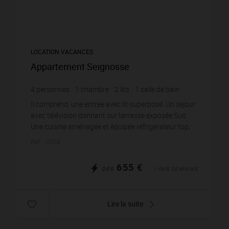
LOCATION VACANCES
Appartement Seignosse
4
personnes
1
chambre
2
lits
1
salle de bain
Il comprend, une entrée avec lit superposé. Un séjour
avec télévision donnant sur terrasse exposée Sud.
Une cuisine aménagée et équipée réfrigérateur top,
four, micro-ondes, grille-pain, bouilloire, c...
Réf. : 0508
655 €
DÈS
/ PAR SEMAINE
Lire la suite