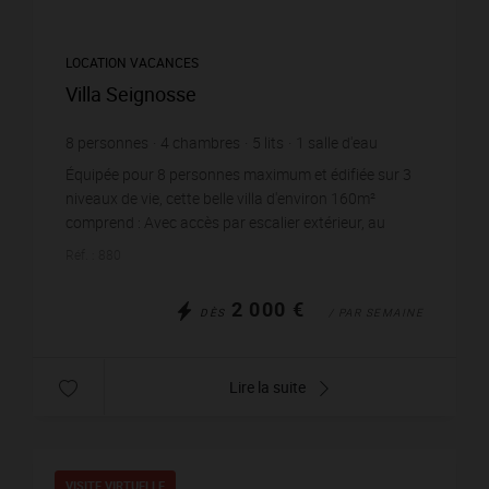
LOCATION VACANCES
Villa Seignosse
8
personnes
4
chambres
5
lits
1
salle d'eau
1
salle de bain
wi-fi
Équipée pour 8 personnes maximum et édifiée sur 3
niveaux de vie, cette belle villa d'environ 160m²
comprend : Avec accès par escalier extérieur, au
niveau principal : Entrée avec placards, Grande ...
Réf. : 880
2 000 €
DÈS
/ PAR SEMAINE
Lire la suite
VISITE VIRTUELLE