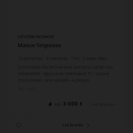
LOCATION VACANCES
Maison Seignosse
10
personnes
5
chambres
7
lits
2
salles d'eau
1
salle de bain
wi-fi
Confortable villa rénovée avec piscine sur jardin clos
comprenant : séjour avec cheminée et TV - Cuisine
(micro-ondes - lave vaisselle - 4 plaques
vitrocéramiques - réfrigérateur / congélateur - four)...
Réf. : 0505
3 000 €
DÈS
/ PAR SEMAINE
Lire la suite