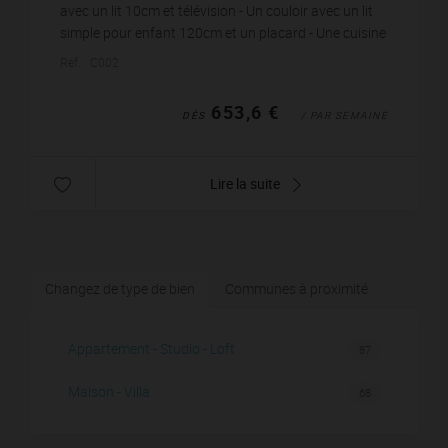
avec un lit 10cm et télévision - Un couloir avec un lit
simple pour enfant 120cm et un placard - Une cuisine
ouverte et équipée avec la...
Réf. : C002
653,6 €
DÈS
/ PAR SEMAINE
Lire la suite
Changez de type de bien
Communes à proximité
Appartement - Studio - Loft
87
Maison - Villa
68