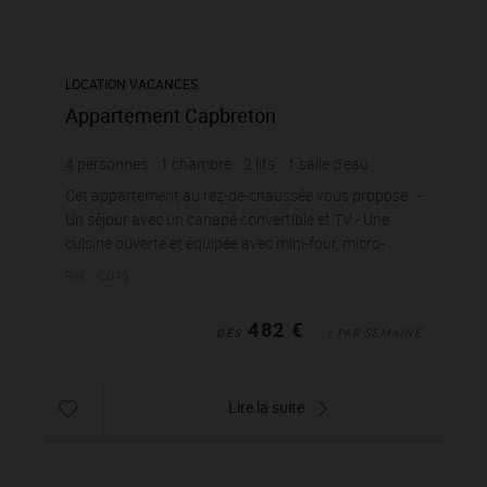
LOCATION VACANCES
Appartement Capbreton
4
personnes
1
chambre
2
lits
1
salle d'eau
Cet appartement au rez-de-chaussée vous propose : -
Un séjour avec un canapé convertible et TV - Une
cuisine ouverte et équipée avec mini-four, micro-
ondes, lave-linge, frigo, cafetière à filtre...
Réf. : C046
482 €
DÈS
/ PAR SEMAINE
Lire la suite