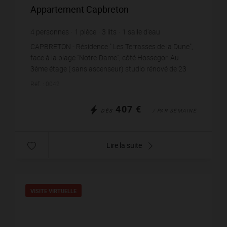
Appartement Capbreton
4
personnes
1
pièce
3
lits
1
salle d'eau
CAPBRETON - Résidence " Les Terrasses de la Dune",
face à la plage "Notre-Dame", côté Hossegor. Au
3ème étage ( sans ascenseur) studio rénové de 23
m2 avec une très jolie vue sur l'océan et la sortie...
Réf. : 0042
407 €
DÈS
/ PAR SEMAINE
Lire la suite
VISITE VIRTUELLE