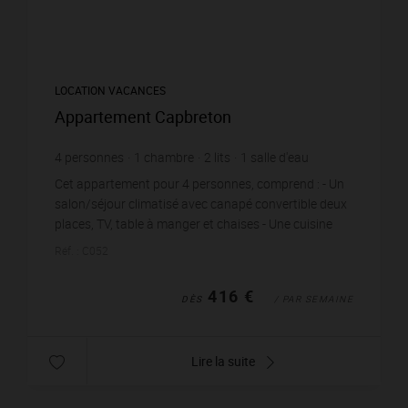
LOCATION VACANCES
Appartement Capbreton
4
personnes
1
chambre
2
lits
1
salle d'eau
Cet appartement pour 4 personnes, comprend : - Un
salon/séjour climatisé avec canapé convertible deux
places, TV, table à manger et chaises - Une cuisine
ouvert et équipée d'un lave-vaisselle, fr...
Réf. : C052
416 €
DÈS
/ PAR SEMAINE
Lire la suite