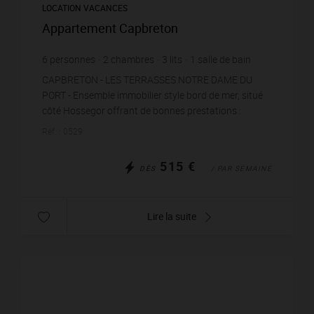
LOCATION VACANCES
Appartement Capbreton
6
personnes
2
chambres
3
lits
1
salle de bain
wi-fi
CAPBRETON - LES TERRASSES NOTRE DAME DU
PORT - Ensemble immobilier style bord de mer, situé
côté Hossegor offrant de bonnes prestations :
parking aérien privatif, piscine et tennis en
Réf. : 0529
copropriété - Au...
515 €
DÈS
/ PAR SEMAINE
Lire la suite