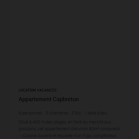
LOCATION VACANCES
Appartement Capbreton
6
personnes
3
chambres
5
lits
1
salle d'eau
1
salle de bain
wi-fi
Situé à 400 m des plages, en face du marché aux
poissons, cet appartement d'environ 80m² comprend
: - Cuisine ouverte et équipée d'un frigo, congélateur,