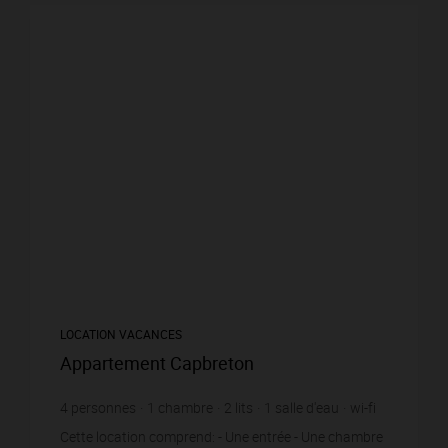
LOCATION VACANCES
Appartement Capbreton
4
personnes
1
chambre
2
lits
1
salle d'eau
wi-fi
Cette location comprend: - Une entrée - Une chambre