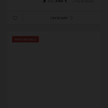
340 €
DÈS
/ PAR SEMAINE
Lire la suite
VISITE VIRTUELLE