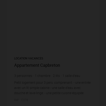
LOCATION VACANCES
Appartement Capbreton
3
personnes
1
chambre
2
lits
1
salle d'eau
Petit logement pour 3 pers. comprenant: - une entrée
avec un lit simple cabine - une salle d'eau avec
douche et lave-linge. - une petite cuisine équipée
ouverte sur séjour/salon comportant frigo-...
Réf. : C078