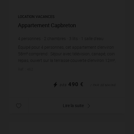
LOCATION VACANCES
Appartement Capbreton
4
personnes
2
chambres
3
lits
1
salle d'eau
Équipé pour 4 personnes, cet appartement d'environ
58m² comprend : Séjour avec télévision, canapé, coin
repas, ouvert sur la terrasse couverte d'environ 12m²,
Cuisine indépendante et équipée avec ...
Réf. : 462
490 €
DÈS
/ PAR SEMAINE
Lire la suite