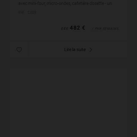
avec mini-four, micro-ondes, cafetière dosette - un
salon avec canapé et TV - une petite terrass...
Réf. : C008
482 €
DÈS
/ PAR SEMAINE
Lire la suite