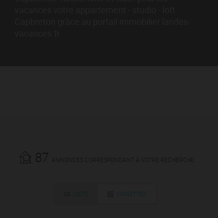
vacances votre appartement - studio - loft
Capbreton grâce au portail immobilier landes-
vacances.fr
87
ANNONCES CORRESPONDANT À VOTRE RECHERCHE.
LISTE
VIGNETTES