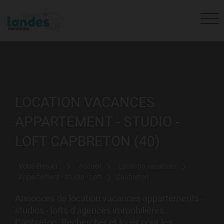
LOCATION VACANCES
APPARTEMENT - STUDIO -
LOFT CAPBRETON (40)
Vous êtes ici :
Accueil
Location vacances
Appartement - Studio - Loft
Capbreton
Annonces de location vacances appartements -
studios - lofts d'agences immobilières
Capbreton. Rechercher et louer pour les