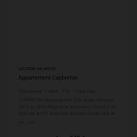
LOCATION VACANCES
Appartement Capbreton
3
personnes
1
pièce
2
lits
1
salle d'eau
CAPBRETON Résidence CAP SUD- studio d'environ
25m2 au 2ème étage (avec ascenseur). Classé 2* en
2021 par le CDT. Ensemble standard Entrée Salle de
séjour (3.84 X 3.71): 1 clic-clac 2 personnes et 1...
Réf. : 0381