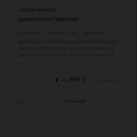
LOCATION VACANCES
Appartement Capbreton
6
personnes
1
chambre
4
lits
1
salle d'eau
Equipé pour 6 personnes, cet appartement en duplex
d'environ 49m² comprend : Séjour avec télévision et
coin repas, accès terrasse, Cuisine indépendante et
équipée, 1 chambre avec 1 lit en 140. S...
Réf. : 637
390 €
DÈS
/ PAR SEMAINE
Lire la suite