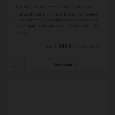
10
personnes
4
chambres
7
lits
1
salle d'eau
2
salles de bain
wi-fi
Villa "La Grimpette" – Entre lac et océan, à Hossegor.
Entre le lac marin d’Hossegor et l’océan, nichée dans
l’un des quartiers les plus recherchés de la station, la
villa "La Grimpette" vous accuei...
Réf. : 0150
1 303 €
DÈS
/ PAR SEMAINE
Lire la suite