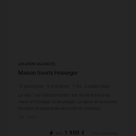
LOCATION VACANCES
Maison Soorts Hossegor
12
personnes
6
chambres
7
lits
2
salles d'eau
1
salle de bain
wi-fi
La villa " Les Chardonnerets" est située entre le lac
marin d'Hossegor et les plages. Le séjour et la cuisine
forment un espace de vie ouvert et lumineux,
s'ouvrant sur deux terrasses. La première, o...
Réf. : 0070
1 900 €
DÈS
/ PAR SEMAINE