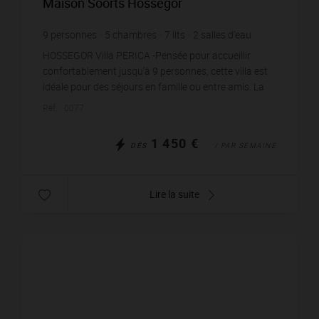
Maison Soorts Hossegor
9
personnes
5
chambres
7
lits
2
salles d'eau
wi-fi
HOSSEGOR Villa PERICA -Pensée pour accueillir
confortablement jusqu’à 9 personnes, cette villa est
idéale pour des séjours en famille ou entre amis. La
pièce principale, combinant coin repas et sal...
Réf. : 0077
1 450 €
DÈS
/ PAR SEMAINE
Lire la suite