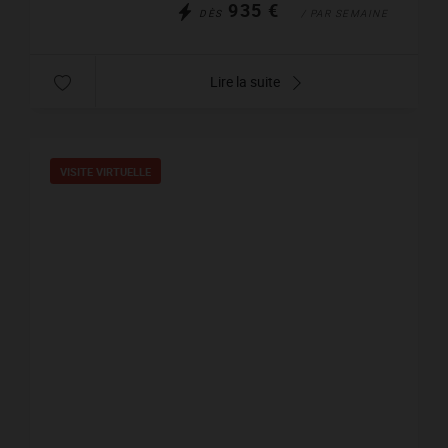
935 €
DÈS
/ PAR SEMAINE
Lire la suite
VISITE VIRTUELLE