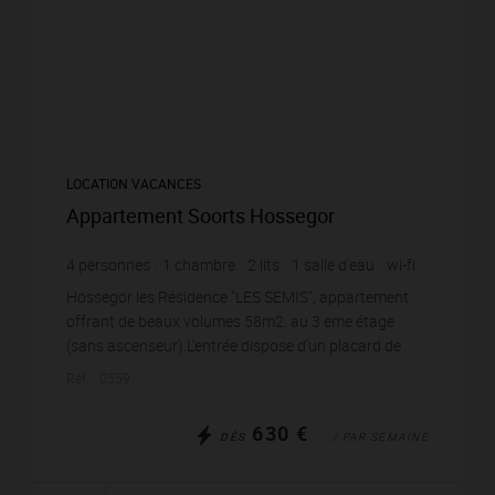
LOCATION VACANCES
Appartement Soorts Hossegor
4
personnes
1
chambre
2
lits
1
salle d'eau
wi-fi
Hossegor les Résidence "LES SEMIS", appartement
offrant de beaux volumes 58m2, au 3 eme étage
(sans ascenseur).L’entrée dispose d’un placard de
rangement et mène à un séjour spacieux d’environ 25
Réf. : 0559
m², ...
630 €
DÈS
/ PAR SEMAINE