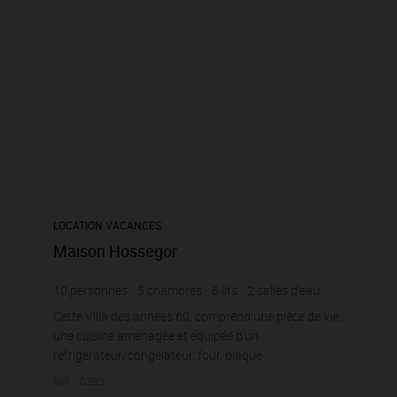
LOCATION VACANCES
Maison Hossegor
10
personnes
5
chambres
6
lits
2
salles d'eau
1
salle de bain
Cette Villa des années 60, comprend une pièce de vie,
une cuisine aménagée et équipée d’un
réfrigérateur/congélateur, four, plaque
vitrocéramique, micro-ondes, lave-vaisselle. RDC: une
Réf. : 0383
chambre avec un...