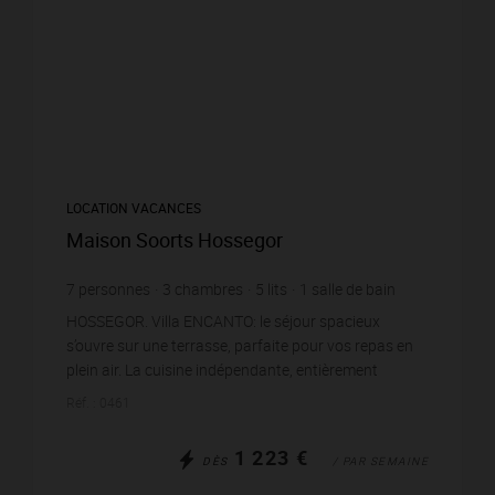
LOCATION VACANCES
Maison Soorts Hossegor
7
personnes
3
chambres
5
lits
1
salle de bain
wi-fi
HOSSEGOR. Villa ENCANTO: le séjour spacieux
s’ouvre sur une terrasse, parfaite pour vos repas en
plein air. La cuisine indépendante, entièrement
équipée (réfrigérateur-congélateur, four, micro-
Réf. : 0461
ondes,...
1 223 €
DÈS
/ PAR SEMAINE