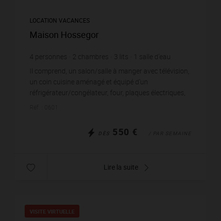
LOCATION VACANCES
Maison Hossegor
4
personnes
2
chambres
3
lits
1
salle d'eau
Il comprend, un salon/salle à manger avec télévision,
un coin cuisine aménagé et équipé d’un
réfrigérateur/congélateur, four, plaques électriques,
micro-ondes, grille-pain, bouilloire, cafetière et la...
Réf. : 0601
550 €
DÈS
/ PAR SEMAINE
Lire la suite
VISITE VIRTUELLE