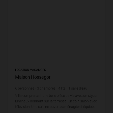
LOCATION VACANCES
Maison Hossegor
6
personnes
3
chambres
4
lits
1
salle d'eau
1
salle de bain
wi-fi
Villa comprenant une belle pièce de vie avec un séjour
lumineux donnant sur la terrasse. Un coin salon avec
télévision. Une cuisine ouverte aménagée et équipée
d’un réfrigérateur/ congélateur, four, p...