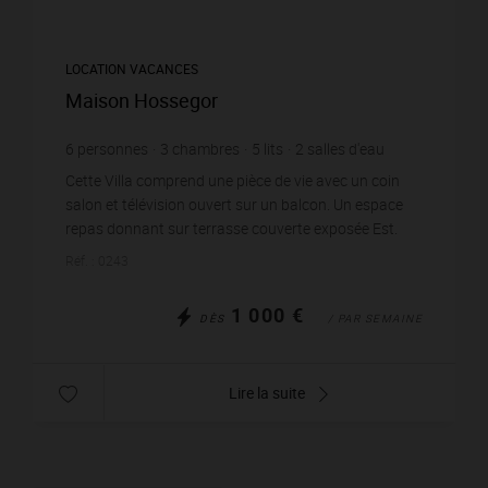
LOCATION VACANCES
Maison Hossegor
6
personnes
3
chambres
5
lits
2
salles d'eau
wi-fi
Cette Villa comprend une pièce de vie avec un coin
salon et télévision ouvert sur un balcon. Un espace
repas donnant sur terrasse couverte exposée Est.
Une cuisine indépendante aménagée et équipée d’...
Réf. : 0243
1 000 €
DÈS
/ PAR SEMAINE
Lire la suite