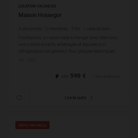
LOCATION VACANCES
Maison Hossegor
4
personnes
2
chambres
3
lits
1
salle de bain
Il comprend, un salon/salle à manger avec télévision,
une cuisine ouverte, aménagée et équipée d’un
réfrigérateur/congélateur, four, plaques électriques,
micro-ondes, grille-pain, bouilloire, cafetièr...
Réf. : 0602
590 €
DÈS
/ PAR SEMAINE
Lire la suite
VISITE VIRTUELLE