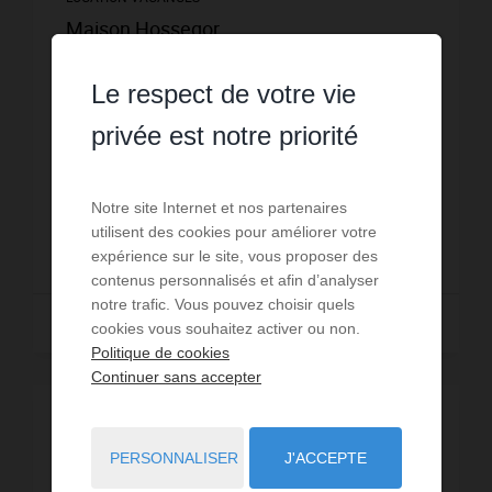
Maison Hossegor
8
personnes
4
chambres
5
lits
1
salle d'eau
Le respect de votre vie
1
salle de bain
wi-fi
Cette villa comprend, un séjour double avec télévision
privée est notre priorité
donnant sur terrasses. Une cuisine ouverte,
aménagée et équipée d’un réfrigérateur américain,
d’un réfrigérateur/congélateur, four, plaques induc...
Réf. : 0588
Notre site Internet et nos partenaires
utilisent des cookies pour améliorer votre
2 500 €
DÈS
/ PAR SEMAINE
expérience sur le site, vous proposer des
contenus personnalisés et afin d’analyser
notre trafic. Vous pouvez choisir quels
Lire la suite
cookies vous souhaitez activer ou non.
Politique de cookies
Continuer sans accepter
VISITE VIRTUELLE
PERSONNALISER
J'ACCEPTE