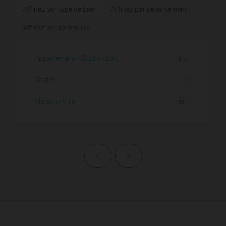
Affinez par type de bien
Affinez par département
Affinez par commune
Appartement - Studio - Loft
315
Chalet
1
Maison - Villa
331
Page précédente
Page suivante