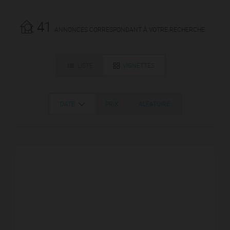
41
ANNONCES CORRESPONDANT À VOTRE RECHERCHE.
LISTE
VIGNETTES
DATE
PRIX
ALÉATOIRE