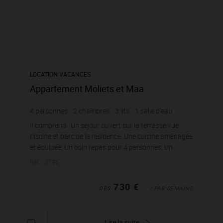
LOCATION VACANCES
Appartement Moliets et Maa
4
personnes
2
chambres
3
lits
1
salle d'eau
Il comprend : Un séjour ouvert sur la terrasse vue
piscine et parc de la résidence, Une cuisine aménagée
et équipée, Un coin repas pour 4 personnes, Un
dégagement donnant sur le coin nuit, Un...
Réf. : 2796
730 €
DÈS
/ PAR SEMAINE
Lire la suite