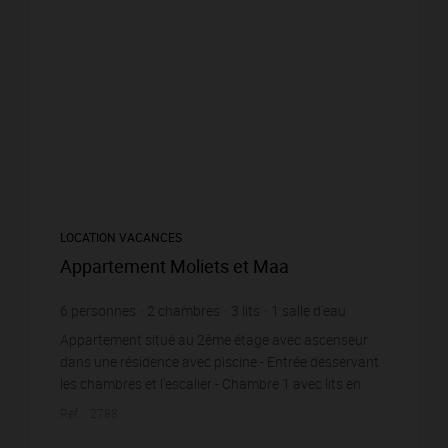
LOCATION VACANCES
Appartement Moliets et Maa
6
personnes
2
chambres
3
lits
1
salle d'eau
1
salle de bain
Appartement situé au 2ème étage avec ascenseur
dans une résidence avec piscine - Entrée desservant
les chambres et l'escalier - Chambre 1 avec lits en
140cm x 190cm et placard - Chambre 2 avec lit...
Réf. : 2788