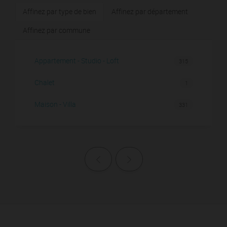
Affinez par type de bien
Affinez par département
Affinez par commune
Appartement - Studio - Loft
315
Chalet
1
Maison - Villa
331
Page précédente
Page suivante