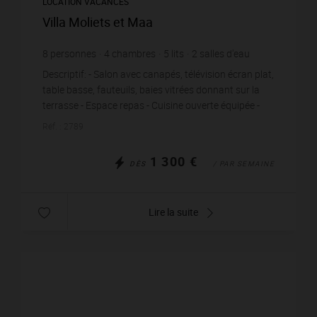
LOCATION VACANCES
Villa Moliets et Maa
8
personnes
4
chambres
5
lits
2
salles d'eau
1
salle de bain
wi-fi
Descriptif: - Salon avec canapés, télévision écran plat,
table basse, fauteuils, baies vitrées donnant sur la
terrasse - Espace repas - Cuisine ouverte équipée -
Chambre 1: 1 lit en 160, placards,...
Réf. : 2789
1 300 €
DÈS
/ PAR SEMAINE
Lire la suite