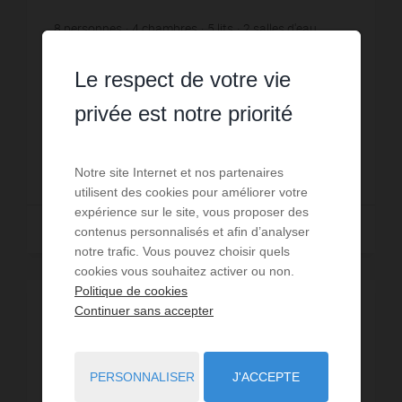
8
personnes
4
chambres
5
lits
2
salles d'eau
wi-fi
Cette magnifique villa séduit par ses volumes
généreux et son atmosphère chaleureuse, offrant
Le respect de votre vie
une véritable sensation d'espace et de confort. La
privée est notre priorité
villa vous propose en intérieur : - Un double sé...
Réf. : C076
3 660 €
DÈS
/ PAR SEMAINE
Notre site Internet et nos partenaires
utilisent des cookies pour améliorer votre
expérience sur le site, vous proposer des
Lire la suite
contenus personnalisés et afin d’analyser
notre trafic. Vous pouvez choisir quels
cookies vous souhaitez activer ou non.
Politique de cookies
Continuer sans accepter
PERSONNALISER
J'ACCEPTE