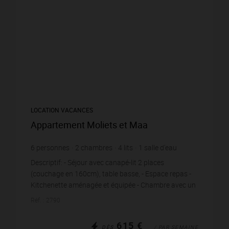
LOCATION VACANCES
Appartement Moliets et Maa
6
personnes
2
chambres
4
lits
1
salle d'eau
1
salle de bain
Descriptif: - Séjour avec canapé-lit 2 places
(couchage en 160cm), table basse, - Espace repas -
Kitchenette aménagée et équipée - Chambre avec un
lit en 140cm, chevets, placard - Salle de bains...
Réf. : 2790
615 €
DÈS
/ PAR SEMAINE