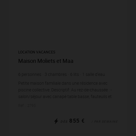
LOCATION VACANCES
Maison Moliets et Maa
6
personnes
3
chambres
6
lits
1
salle d'eau
Petite maison familiale dans une résidence avec
piscine collective. Descriptif: Au rez-de-chaussée : -
salon/séjour avec canapé table basse, fauteuils et
espace repas - cuisine ouverte équipée -...
Réf. : 2795
855 €
DÈS
/ PAR SEMAINE