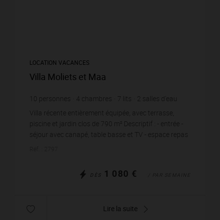
LOCATION VACANCES
Villa Moliets et Maa
10
personnes
4
chambres
7
lits
2
salles d'eau
wi-fi
Villa récente entièrement équipée, avec terrasse,
piscine et jardin clos de 790 m² Descriptif : - entrée -
séjour avec canapé, table basse et TV - espace repas
- cuisine ouverte entièrement équ...
Réf. : 2797
1 080 €
DÈS
/ PAR SEMAINE
Lire la suite