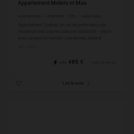
Appartement Moliets et Maa
4
personnes
1
chambre
2
lits
1
salle d'eau
Appartement 2 pièces, en rez de jardin dans une
résidence avec piscine collective. Descriptif: - séjour
avec canapé convertible 2 personnes, table et
chaises... - kitchenette équipée - chambre ave...
Réf. : 2500
485 €
DÈS
/ PAR SEMAINE
Lire la suite