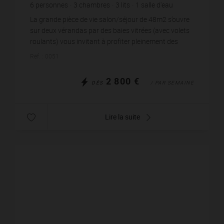
6
personnes
3
chambres
3
lits
1
salle d'eau
1
salle de bain
wi-fi
La grande pièce de vie salon/séjour de 48m2 s’ouvre
sur deux vérandas par des baies vitrées (avec volets
roulants) vous invitant à profiter pleinement des
journées ensoleillées. Une cuisine entièrem...
Réf. : 0051
2 800 €
DÈS
/ PAR SEMAINE
Lire la suite