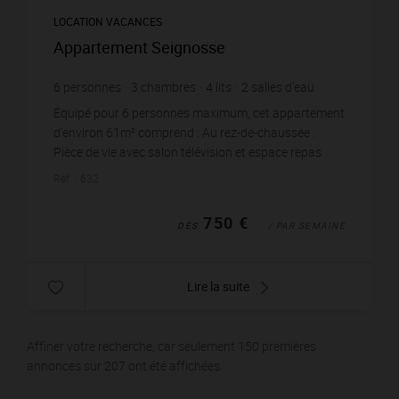
LOCATION VACANCES
Appartement Seignosse
6
personnes
3
chambres
4
lits
2
salles d'eau
wi-fi
Équipé pour 6 personnes maximum, cet appartement
d'environ 61m² comprend : Au rez-de-chaussée :
Pièce de vie avec salon télévision et espace repas
ouverte sur terrasse, Kitchenette ouverte aménagée...
Réf. : 632
750 €
DÈS
/ PAR SEMAINE
Lire la suite
Affiner votre recherche, car seulement 150 premières
annonces sur 207 ont été affichées.