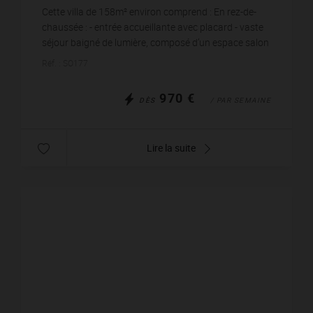
wi-fi
Cette villa de 158m² environ comprend : En rez-de-
chaussée : - entrée accueillante avec placard - vaste
séjour baigné de lumière, composé d’un espace salon
avec coin TV, INTERNET et d’une salle à ...
Réf. : SO177
970 €
DÈS
/ PAR SEMAINE
Lire la suite