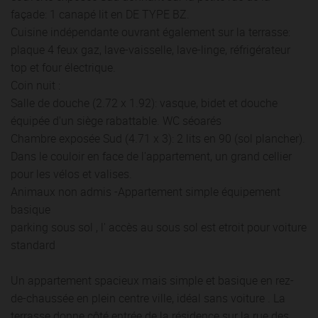
façade: 1 canapé lit en DE TYPE BZ.
Cuisine indépendante ouvrant également sur la terrasse:
plaque 4 feux gaz, lave-vaisselle, lave-linge, réfrigérateur
top et four électrique.
Coin nuit :
Salle de douche (2.72 x 1.92): vasque, bidet et douche
équipée d'un siège rabattable. WC séoarés
Chambre exposée Sud (4.71 x 3): 2 lits en 90 (sol plancher).
Dans le couloir en face de l'appartement, un grand cellier
pour les vélos et valises.
Animaux non admis -Appartement simple équipement
basique
parking sous sol , l' accès au sous sol est etroit pour voiture
standard
Un appartement spacieux mais simple et basique en rez-
de-chaussée en plein centre ville, idéal sans voiture . La
terrasse donne côté entrée de la résidence sur la rue des