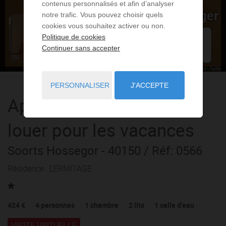
contenus personnalisés et afin d’analyser
notre trafic. Vous pouvez choisir quels
cookies vous souhaitez activer ou non.
Politique de cookies
Continuer sans accepter
PERSONNALISER
J'ACCEPTE
Appartement
2 pièces
à
louer pour les vacances
Soorts Hossegor
- 40150
/ Réf: 0566
Résidence : L'ERMITAGE
424 €
4
personnes
1
chambre
2
lits
1
salle d'eau
VISITE VIRTUELLE