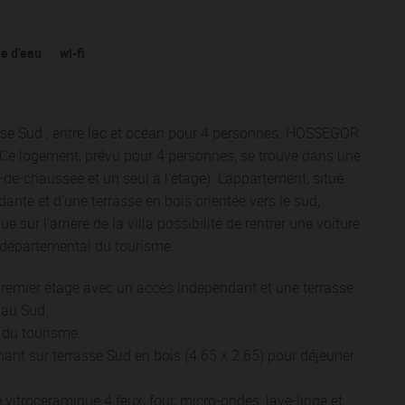
le d'eau
wi-fi
sse Sud , entre lac et océan pour 4 personnes. HOSSEGOR
s. Ce logement, prévu pour 4 personnes, se trouve dans une
-de-chaussée et un seul à l'étage). L'appartement, situé
ante et d'une terrasse en bois orientée vers le sud,
e sur l'arrière de la villa possibilité de rentrer une voiture
é départemental du tourisme.
emier étage avec un accès indépendant et une terrasse
 au Sud.
 du tourisme.
nant sur terrasse Sud en bois (4.65 x 2.65) pour déjeuner
vitrocéramique 4 feux, four, micro-ondes, lave-linge et