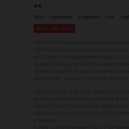
522 €
4
personnes
2
chambres
2
lits
1
sal
VISITE VIRTUELLE
Villa "AIRE ONA "Appartement étage avec terra
- Entre lac et océan, dans le quartier des fleur
villa divisée en trois appartements (deux au rez
au premier étage, dispose d'une entrée indépend
idéale pour profiter de repas en extérieur, avec vu
dans le jardin. Classé 2* en 2025 par le comit
HOSSEGOR Villa "AIRE ONA - Appartement au pr
en bois exposée donnant sur l'arrière de la villa
Classé 2* en 2025 par le comité départemental
Salle de séjour en L (2.95 x 4.60+ 2.75 x 3) don
à l'extérieur -
Cuisine ouverte aménagée (1.60 x 2.50): plaque 