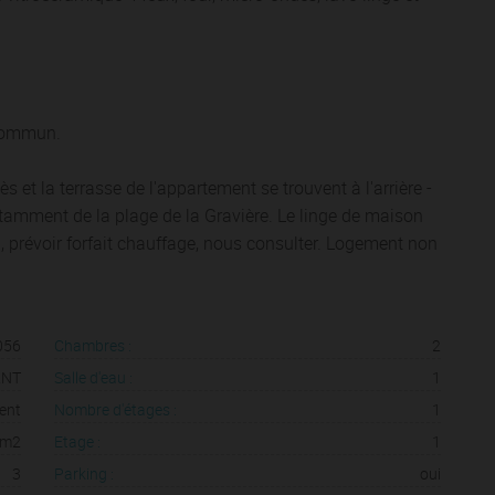
 commun.
s et la terrasse de l'appartement se trouvent à l'arrière -
amment de la plage de la Gravière. Le linge de maison
n, prévoir forfait chauffage, nous consulter. Logement non
056
Chambres :
2
2NT
Salle d'eau :
1
ent
Nombre d'étages :
1
 m2
Etage :
1
3
Parking :
oui