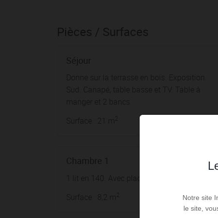
Pièces / Surfaces
Séjour
Donne sur la terrasse en bois. Exposition
Sud. Canapé, table basse et TV. Table à
manger et 2 bancs
2
Surface : 21 m
Chambre 1
Le
1 lit en 140. Avec placard.
2
Surface : 8,2 m
Notre site 
le site, vo