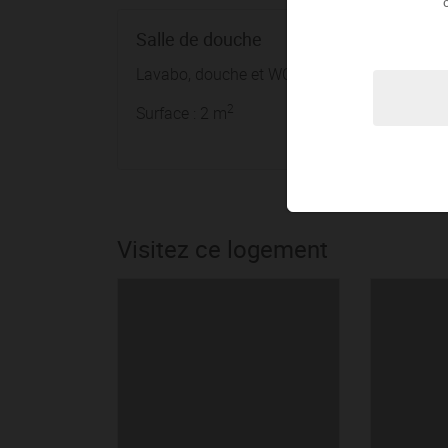
Salle de douche
Lavabo, douche et WC
2
Surface : 2 m
Visitez ce logement