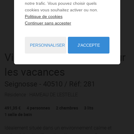
notre trafic. Vous pouvez choisir quels
cookies vous souhaitez activer ou non.
Politique de cookies
Continuer sans accepter
PERSONNALISER
J'ACCEPTE
Villa
3 pièces
à louer pour
les vacances
Seignosse
- 40510
/ Réf: 281
Résidence : HAMEAU DE L'ESTELLE
491,35 €
4
personnes
2
chambres
3
lits
1
salle de bain
Idéalement située dans un environnement calme et