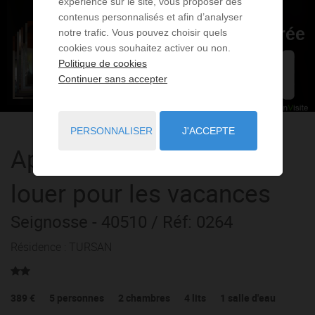
expérience sur le site, vous proposer des
contenus personnalisés et afin d’analyser
notre trafic. Vous pouvez choisir quels
cookies vous souhaitez activer ou non.
Politique de cookies
Continuer sans accepter
PERSONNALISER
J'ACCEPTE
Appartement
3 pièces
à
louer pour les vacances
Seignosse
- 40510
/ Réf: 0264
Résidence : TURSAN
389 €
5
personnes
2
chambres
4
lits
1
salle d'eau