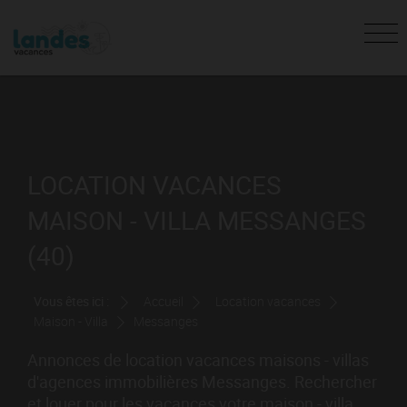
LOCATION VACANCES
MAISON - VILLA MESSANGES
(40)
Vous êtes ici :
Accueil
Location vacances
Maison - Villa
Messanges
Annonces de location vacances maisons - villas
d'agences immobilières Messanges. Rechercher
et louer pour les vacances votre maison - villa