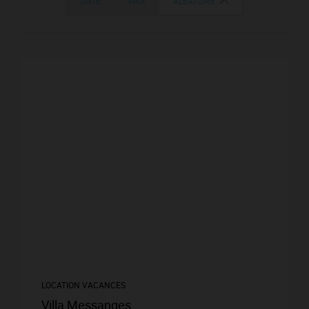
DATE
PRIX
ALÉATOIRE
LOCATION VACANCES
Villa Messanges