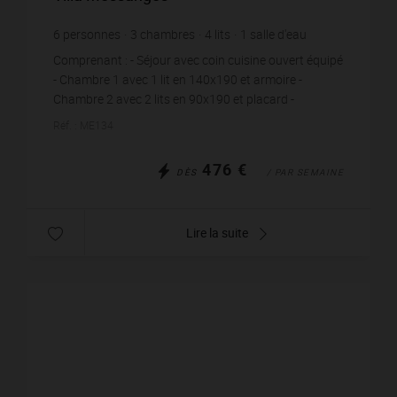
6
personnes
3
chambres
4
lits
1
salle d'eau
Comprenant : - Séjour avec coin cuisine ouvert équipé
- Chambre 1 avec 1 lit en 140x190 et armoire -
Chambre 2 avec 2 lits en 90x190 et placard -
Chambre 3 avec 1 lit en 140x190 et placard - Sal...
Réf. : ME134
476 €
DÈS
/ PAR SEMAINE
Lire la suite