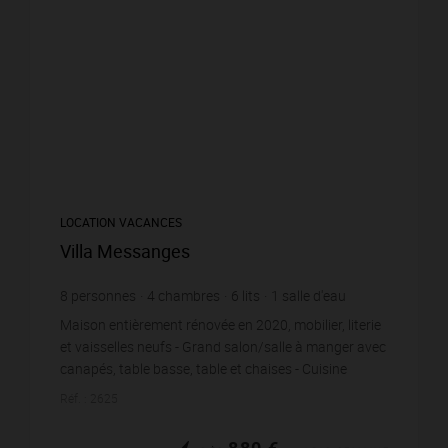
LOCATION VACANCES
Villa Messanges
8
personnes
4
chambres
6
lits
1
salle d'eau
1
salle de bain
wi-fi
Maison entièrement rénovée en 2020, mobilier, literie
et vaisselles neufs - Grand salon/salle à manger avec
canapés, table basse, table et chaises - Cuisine
ouverte aménagée et équipée - Cha...
Réf. : 2625
880 €