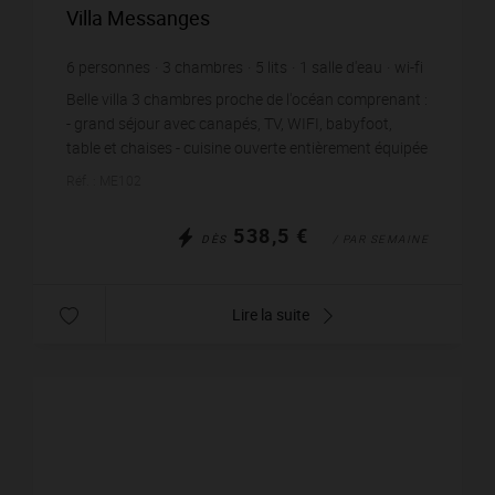
Villa Messanges
6
personnes
3
chambres
5
lits
1
salle d'eau
wi-fi
Belle villa 3 chambres proche de l'océan comprenant :
- grand séjour avec canapés, TV, WIFI, babyfoot,
table et chaises - cuisine ouverte entièrement équipée
et aménagée - chambre 1 avec 1 lit en 1...
Réf. : ME102
538,5 €
DÈS
/ PAR SEMAINE
Lire la suite