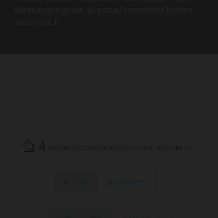
Messanges grâce au portail immobilier landes-
vacances.fr
4
ANNONCES CORRESPONDANT À VOTRE RECHERCHE.
LISTE
VIGNETTES