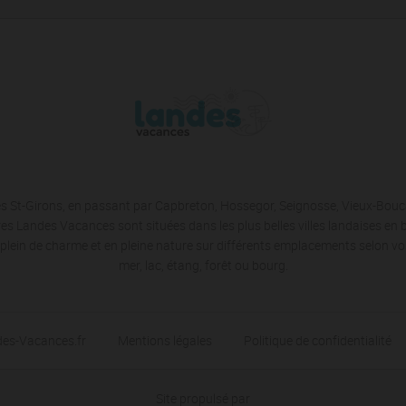
les St-Girons, en passant par Capbreton, Hossegor, Seignosse, Vieux-Bou
es Landes Vacances sont situées dans les plus belles villes landaises en
lein de charme et en pleine nature sur différents emplacements selon vo
mer, lac, étang, forêt ou bourg.
des-Vacances.fr
Mentions légales
Politique de confidentialité
Site propulsé par