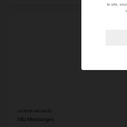
le site, vo
LOCATION VACANCES
Villa Messanges