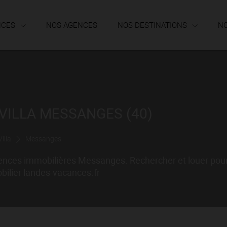
NCES
NOS AGENCES
NOS DESTINATIONS
N
VILLA MESSANGES (40)
illa
Messanges
gences immobilières Messanges. Rechercher et louer pou
bilier landes-vacances.fr