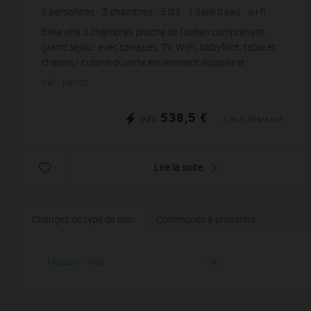
6
personnes
3
chambres
5
lits
1
salle d'eau
wi-fi
Belle villa 3 chambres proche de l'océan comprenant : -
grand séjour avec canapés, TV, WIFI, babyfoot, table et
chaises - cuisine ouverte entièrement équipée et
aménagée - chambre 1 avec 1 lit en 1...
Réf. : ME102
538,5 €
DÈS
/ PAR SEMAINE
Lire la suite
Changez de type de bien
Communes à proximité
Maison - Villa
4