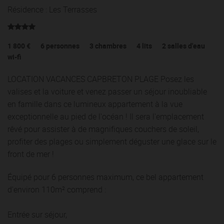
Résidence : Les Terrasses
1 800 €
6
personnes
3
chambres
4
lits
2
salles d'eau
wi-fi
LOCATION VACANCES CAPBRETON PLAGE Posez les
valises et la voiture et venez passer un séjour inoubliable
en famille dans ce lumineux appartement à la vue
exceptionnelle au pied de l'océan ! Il sera l'emplacement
rêvé pour assister à de magnifiques couchers de soleil,
profiter des plages ou simplement déguster une glace sur le
front de mer !
Équipé pour 6 personnes maximum, ce bel appartement
d'environ 110m² comprend :
Entrée sur séjour,