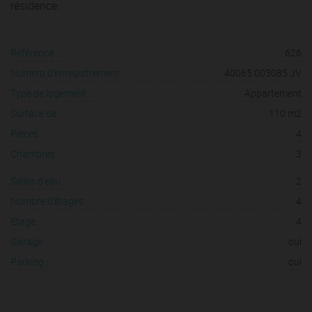
résidence.
Référence :
626
Numéro d'enregistrement :
40065 003085 JV
Type de logement :
Appartement
Surface de :
110 m2
Pièces :
4
Chambres :
3
Salles d'eau :
2
Nombre d'étages :
4
Etage :
4
Garage :
oui
Parking :
oui