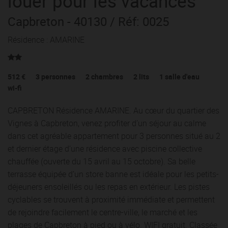
louer pour les vacances
Capbreton
- 40130
/ Réf: 0025
Résidence : AMARINE
512 €
3
personnes
2
chambres
2
lits
1
salle d'eau
wi-fi
CAPBRETON Résidence AMARINE. Au cœur du quartier des
Vignes à Capbreton, venez profiter d’un séjour au calme
dans cet agréable appartement pour 3 personnes situé au 2
et dernier étage d’une résidence avec piscine collective
chauffée (ouverte du 15 avril au 15 octobre). Sa belle
terrasse équipée d’un store banne est idéale pour les petits-
déjeuners ensoleillés ou les repas en extérieur. Les pistes
cyclables se trouvent à proximité immédiate et permettent
de rejoindre facilement le centre-ville, le marché et les
plages de Capbreton à pied ou à vélo. WIFI gratuit. Classée