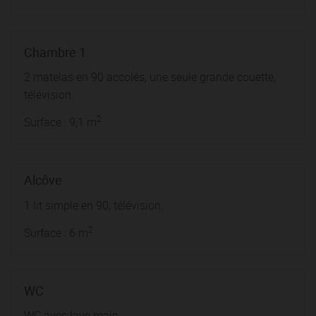
Chambre 1
2 matelas en 90 accolés, une seule grande couette,
télévision.
2
Surface : 9,1 m
Alcôve
1 lit simple en 90, télévision.
2
Surface : 6 m
WC
WC avec lave main.