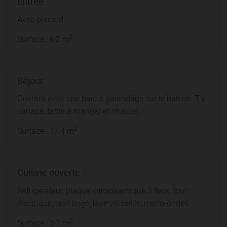
Entrée
Avec placard
2
Surface : 6,2 m
Séjour
Ouvrant avec une baie à galandage sur le balcon. TV,
canapé, table à manger et chaises.
2
Surface : 17,4 m
Cuisine ouverte
Réfrigérateur, plaque vitrocéramique 3 feux, four
électrique, lave linge, lave vaisselle, micro-ondes.
2
Surface : 3,7 m