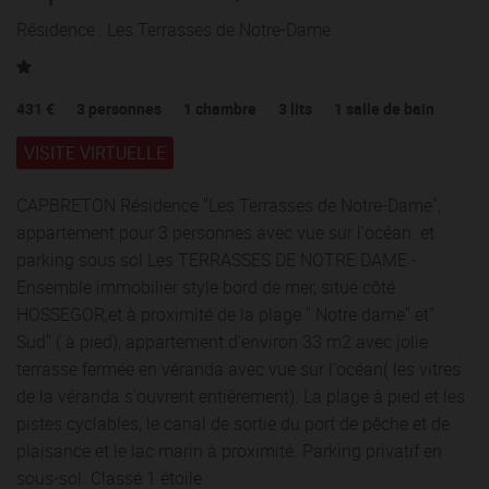
Résidence : Les Terrasses de Notre-Dame
431 €
3
personnes
1
chambre
3
lits
1
salle de bain
VISITE VIRTUELLE
CAPBRETON Résidence "Les Terrasses de Notre-Dame",
appartement pour 3 personnes avec vue sur l'océan. et
parking sous sol Les TERRASSES DE NOTRE DAME -
Ensemble immobilier style bord de mer, situé côté
HOSSEGOR,et à proximité de la plage " Notre dame" et"
Sud" ( à pied), appartement d'environ 33 m2 avec jolie
terrasse fermée en véranda avec vue sur l'océan( les vitres
de la véranda s'ouvrent entièrement). La plage à pied et les
pistes cyclables, le canal de sortie du port de pêche et de
plaisance et le lac marin à proximité. Parking privatif en
sous-sol. Classé 1 étoile