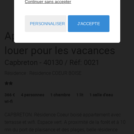
Continuer sans accepter
PERSONNALISER
J'ACCEPTE
Appartement
2 pièces
à
louer pour les vacances
Capbreton
- 40130
/ Réf: 0021
Résidence : Résidence COEUR BOISE
366 €
4
personnes
1
chambre
1
lit
1
salle d'eau
wi-fi
CAPBRETON. Résidence Coeur boisé appartement avec
terrasse et wifi. Espace vert. A proximité de la forêt et à 10
mn du port de plaisance et des plages, belle résidence