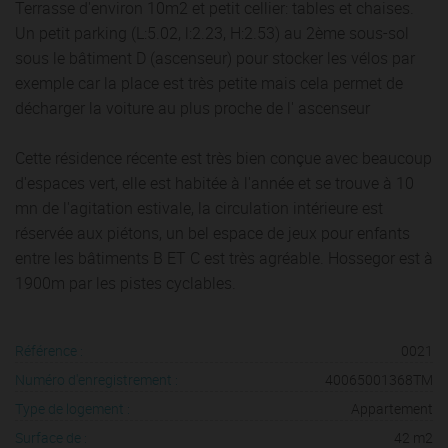
Terrasse d'environ 10m2 et petit cellier: tables et chaises.
Un petit parking (L:5.02, l:2.23, H:2.53) au 2ème sous-sol
sous le bâtiment D (ascenseur) pour stocker les vélos par
exemple car la place est très petite mais cela permet de
décharger la voiture au plus proche de l' ascenseur
Cette résidence récente est très bien conçue avec beaucoup
d'espaces vert, elle est habitée à l'année et se trouve à 10
mn de l'agitation estivale, la circulation intérieure est
réservée aux piétons, un bel espace de jeux pour enfants
entre les bâtiments B ET C est très agréable. Hossegor est à
1900m par les pistes cyclables.
Référence :
0021
Numéro d'enregistrement :
40065001368TM
Type de logement :
Appartement
Surface de :
42 m2